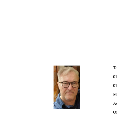
Te
01
0
Ma
Ad
Of