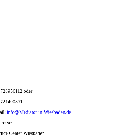
l:
728956112 oder
1721400851
il:
info@Mediator-in-Wiesbaden.de
resse:
fice Center Wiesbaden